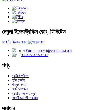
নেবুলা ইলেকট্রনিক্স কোং, লিমিটেড
জমা দিন ক্লিক করুন
Email: market@e-nebula.com
+১-৩০৯-৫৭৩-৫৪২১
পণ্য
ব্যাটারি পরীক্ষা
ইভি চার্জার
শক্তি সঞ্চয়
স্মার্ট উৎপাদন
ব্যাটারি পরীক্ষার ল্যাব
আফটারমার্কেট সরঞ্জাম
সমাধান