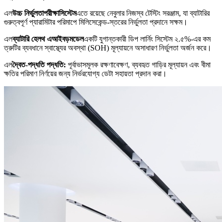
এল
উচ্চ
নির্ভুলতা
পরীক্ষা
সিস্টেম
এতে রয়েছে নেবুলার নিজস্ব টেস্টিং সরঞ্জাম, যা ব্যাটারির
গুরুত্বপূর্ণ প্যারামিটার পরিমাপে মিলিসেকেন্ড-স্তরের নির্ভুলতা প্রদানে সক্ষম।
এল
ব্যাটারি হেলথ এআই
বড়
মডেল
একটি যুগান্তকারী ডিপ লার্নিং সিস্টেম ২.৫%-এর কম
ত্রুটির ব্যবধানে স্বাস্থ্যের অবস্থা (SOH) মূল্যায়নে অসাধারণ নির্ভুলতা অর্জন করে।
এল
দ্বৈত-পদ্ধতি
পদ্ধতি:
পূর্বাভাসমূলক রক্ষণাবেক্ষণ, ব্যবহৃত গাড়ির মূল্যায়ন এবং বীমা
ক্ষতির পরিমাণ নির্ণয়ের জন্য নির্ভরযোগ্য ডেটা সহায়তা প্রদান করা।