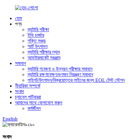
হোম
পণ্য
ব্যাটারি পরীক্ষা
ইভি চার্জার
শক্তি সঞ্চয়
স্মার্ট উৎপাদন
ব্যাটারি পরীক্ষার ল্যাব
আফটারমার্কেট সরঞ্জাম
সমাধান
ব্যাটারি গবেষণা ও উন্নয়ন পরীক্ষার সমাধান
ব্যাটারি রক্ষণাবেক্ষণ/গুণমান নিয়ন্ত্রণ সমাধান
পাইলট/উৎপাদন/বিক্রয়োত্তর লাইনের জন্য EOL টেস্ট স্টেশন
নীহারিকা সম্পর্কে
সংবাদ
চ্যানেল পার্টনাররা
আমাদের সাথে যোগাযোগ করুন
কর্মজীবন
English
সংবাদ