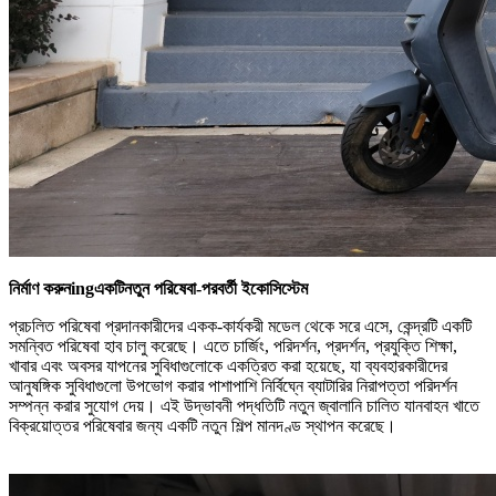
নির্মাণ করুন
ing
একটি
নতুন পরিষেবা-পরবর্তী ইকোসিস্টেম
প্রচলিত পরিষেবা প্রদানকারীদের একক-কার্যকরী মডেল থেকে সরে এসে, কেন্দ্রটি একটি
সমন্বিত পরিষেবা হাব চালু করেছে। এতে চার্জিং, পরিদর্শন, প্রদর্শন, প্রযুক্তি শিক্ষা,
খাবার এবং অবসর যাপনের সুবিধাগুলোকে একত্রিত করা হয়েছে, যা ব্যবহারকারীদের
আনুষঙ্গিক সুবিধাগুলো উপভোগ করার পাশাপাশি নির্বিঘ্নে ব্যাটারির নিরাপত্তা পরিদর্শন
সম্পন্ন করার সুযোগ দেয়। এই উদ্ভাবনী পদ্ধতিটি নতুন জ্বালানি চালিত যানবাহন খাতে
বিক্রয়োত্তর পরিষেবার জন্য একটি নতুন শিল্প মানদণ্ড স্থাপন করেছে।