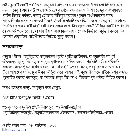
এই কেন্দ্রটি একটি প্রমিত ও অনুকরণযোগ্য পরিষেবা মডেলের নীলনকশা হিসেবে কাজ
করে। নেবুলা এখন 4S ও মেরামত কেন্দ্র থেকে শুরু করে পরিদর্শন কেন্দ্র এবং ব্যবহৃত
গাড়ির ডিলার পর্যন্ত, ভ্যালু চেইনের বিভিন্ন স্তরের প্রধান অংশীদারদের সাথে
সহযোগিতার মাধ্যমে দেশব্যাপী এই ইকোসিস্টেমটি প্রসারিত করতে প্রস্তুত। আমাদের
“প্রতি জেলায় একটি হাব” কৌশলের লক্ষ্য হলো চীন জুড়ে একটি নির্বিঘ্ন ব্যাটারি পরিদর্শন
নেটওয়ার্ক গড়ে তোলা, যা স্থানীয় সম্প্রদায়কে ল্যাব-গ্রেড নির্ভুলতা প্রদান করবে এবং
টেকসই বৈদ্যুতিক গতিশীলতার ভিত্তি সুদৃঢ় করবে।
আমাদের লক্ষ্য
নেবুলা পরীক্ষা প্রযুক্তিতে উদ্ভাবনের প্রতি প্রতিশ্রুতিবদ্ধ, যা ব্যাটারির সম্পূর্ণ
জীবনচক্র জুড়ে নিরাপত্তা ও ব্যবস্থাপনাকে চালিত করে। প্রতিটি পর্যায়ে পরিদর্শন
সক্ষমতা অন্তর্ভুক্ত করার মাধ্যমে আমরা এই শিল্পের টেকসই প্রবৃদ্ধিকে সমর্থন করি।
চীনে আমাদের সাফল্যের উপর ভিত্তি করে, আমরা এই প্রমাণিত মডেলটিকে বিশ্ব বাজারে
প্রসারিত করতে প্রস্তুত, যা সকলের জন্য নিরাপদ ও নির্ভরযোগ্য শক্তি নিশ্চিত করবে।
আরও তথ্যের জন্য, অনুগ্রহ করে দেখুন:
Mail:market@e-nebula.com
#নেবুলাইলেকট্রনিক্স #ইভিনিরাপত্তা #ইভিসার্ভিসসেন্টার
#ব্যাটারিম্যানেজমেন্ট
#বৈদ্যুতিকযানবাহন #উদ্ভাবন
#টেকসইগতিশীলতা
#এআই
পোস্ট করার সময়: ২৮-অক্টোবর-২০২৫