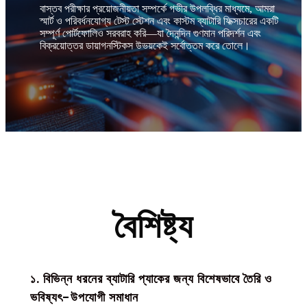
বাস্তব পরীক্ষার প্রয়োজনীয়তা সম্পর্কে গভীর উপলব্ধির মাধ্যমে, আমরা
স্মার্ট ও পরিবর্ধনযোগ্য টেস্ট স্টেশন এবং কাস্টম ব্যাটারি ফিক্সচারের একটি
সম্পূর্ণ পোর্টফোলিও সরবরাহ করি—যা দৈনন্দিন গুণমান পরিদর্শন এবং
বিক্রয়োত্তর ডায়াগনস্টিকস উভয়কেই সর্বোত্তম করে তোলে।
বৈশিষ্ট্য
১. বিভিন্ন ধরনের ব্যাটারি প্যাকের জন্য বিশেষভাবে তৈরি ও
ভবিষ্যৎ-উপযোগী সমাধান