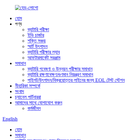
হোম
পণ্য
ব্যাটারি পরীক্ষা
ইভি চার্জার
শক্তি সঞ্চয়
স্মার্ট উৎপাদন
ব্যাটারি পরীক্ষার ল্যাব
আফটারমার্কেট সরঞ্জাম
সমাধান
ব্যাটারি গবেষণা ও উন্নয়ন পরীক্ষার সমাধান
ব্যাটারি রক্ষণাবেক্ষণ/গুণমান নিয়ন্ত্রণ সমাধান
পাইলট/উৎপাদন/বিক্রয়োত্তর লাইনের জন্য EOL টেস্ট স্টেশন
নীহারিকা সম্পর্কে
সংবাদ
চ্যানেল পার্টনাররা
আমাদের সাথে যোগাযোগ করুন
কর্মজীবন
English
হোম
সমাধান