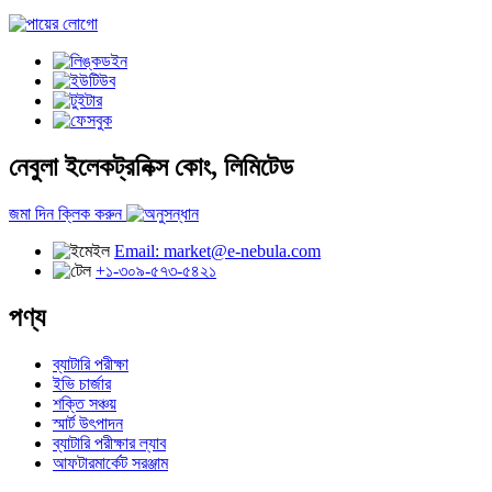
নেবুলা ইলেকট্রনিক্স কোং, লিমিটেড
জমা দিন ক্লিক করুন
Email: market@e-nebula.com
+১-৩০৯-৫৭৩-৫৪২১
পণ্য
ব্যাটারি পরীক্ষা
ইভি চার্জার
শক্তি সঞ্চয়
স্মার্ট উৎপাদন
ব্যাটারি পরীক্ষার ল্যাব
আফটারমার্কেট সরঞ্জাম