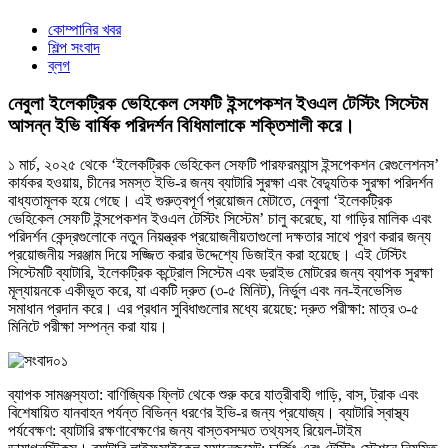
কোম্পানির খবর
শিল্প সংবাদ
ব্লগ
নেবুলা ইলেকট্রিক ভেহিকেল সেফটি ইন্সপেকশন ইওএল টেস্টিং সিস্টেম
আসন্ন ইভি বার্ষিক পরিদর্শন বিধিমালাকে শক্তিশালী করে।
১ মার্চ, ২০২৫ থেকে ‘ইলেকট্রিক ভেহিকেল সেফটি পারফরম্যান্স ইন্সপেকশন রেগুলেশনস’
কার্যকর হওয়ায়, চীনের সমস্ত ইভি-র জন্য ব্যাটারি সুরক্ষা এবং বৈদ্যুতিক সুরক্ষা পরিদর্শন
বাধ্যতামূলক হয়ে গেছে। এই গুরুত্বপূর্ণ প্রয়োজন মেটাতে, নেবুলা ‘ইলেকট্রিক
ভেহিকেল সেফটি ইন্সপেকশন ইওএল টেস্টিং সিস্টেম’ চালু করেছে, যা গাড়ির মালিক এবং
পরিদর্শন কেন্দ্রগুলোকে নতুন নিয়ন্ত্রক প্রয়োজনীয়তাগুলো দক্ষতার সাথে পূরণ করার জন্য
প্রয়োজনীয় সরঞ্জাম দিয়ে সজ্জিত করার উদ্দেশ্যে ডিজাইন করা হয়েছে। এই টেস্টিং
সিস্টেমটি ব্যাটারি, ইলেকট্রিক কন্ট্রোল সিস্টেম এবং ড্রাইভ মোটরের জন্য ব্যাপক সুরক্ষা
মূল্যায়নকে একীভূত করে, যা একটি দ্রুত (৩-৫ মিনিট), নির্ভুল এবং নন-ইনভেসিভ
সমাধান প্রদান করে। এর প্রধান সুবিধাগুলোর মধ্যে রয়েছে: দ্রুত পরীক্ষা: মাত্র ৩-৫
মিনিটে পরীক্ষা সম্পন্ন করা যায়।
ব্যাপক সামঞ্জস্যতা: বাণিজ্যিক ফ্লিট থেকে শুরু করে যাত্রীবাহী গাড়ি, বাস, ট্রাক এবং
বিশেষায়িত যানবাহন পর্যন্ত বিভিন্ন ধরণের ইভি-র জন্য প্রযোজ্য। ব্যাটারি স্বাস্থ্য
পর্যবেক্ষণ: ব্যাটারি রক্ষণাবেক্ষণের জন্য বাস্তবসম্মত তথ্যসহ রিয়েল-টাইম