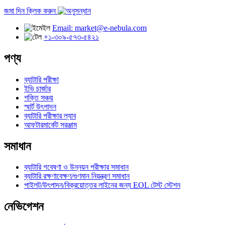
জমা দিন ক্লিক করুন
Email: market@e-nebula.com
+১-৩০৯-৫৭৩-৫৪২১
পণ্য
ব্যাটারি পরীক্ষা
ইভি চার্জার
শক্তি সঞ্চয়
স্মার্ট উৎপাদন
ব্যাটারি পরীক্ষার ল্যাব
আফটারমার্কেট সরঞ্জাম
সমাধান
ব্যাটারি গবেষণা ও উন্নয়ন পরীক্ষার সমাধান
ব্যাটারি রক্ষণাবেক্ষণ/গুণমান নিয়ন্ত্রণ সমাধান
পাইলট/উৎপাদন/বিক্রয়োত্তর লাইনের জন্য EOL টেস্ট স্টেশন
নেভিগেশন