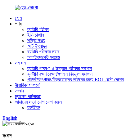
হোম
পণ্য
ব্যাটারি পরীক্ষা
ইভি চার্জার
শক্তি সঞ্চয়
স্মার্ট উৎপাদন
ব্যাটারি পরীক্ষার ল্যাব
আফটারমার্কেট সরঞ্জাম
সমাধান
ব্যাটারি গবেষণা ও উন্নয়ন পরীক্ষার সমাধান
ব্যাটারি রক্ষণাবেক্ষণ/গুণমান নিয়ন্ত্রণ সমাধান
পাইলট/উৎপাদন/বিক্রয়োত্তর লাইনের জন্য EOL টেস্ট স্টেশন
নীহারিকা সম্পর্কে
সংবাদ
চ্যানেল পার্টনাররা
আমাদের সাথে যোগাযোগ করুন
কর্মজীবন
English
সংবাদ