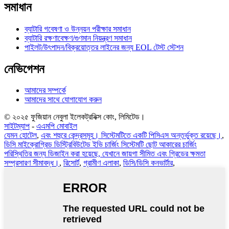
সমাধান
ব্যাটারি গবেষণা ও উন্নয়ন পরীক্ষার সমাধান
ব্যাটারি রক্ষণাবেক্ষণ/গুণমান নিয়ন্ত্রণ সমাধান
পাইলট/উৎপাদন/বিক্রয়োত্তর লাইনের জন্য EOL টেস্ট স্টেশন
নেভিগেশন
আমাদের সম্পর্কে
আমাদের সাথে যোগাযোগ করুন
© ২০২৫ ফুজিয়ান নেবুলা ইলেকট্রনিক্স কোং, লিমিটেড।
সাইটম্যাপ
-
এএমপি মোবাইল
যেমন হোটেল
,
এবং শহুরে কেন্দ্রসমূহ। সিস্টেমটিতে একটি পিসিএস অন্তর্ভুক্ত রয়েছে।
,
ডিসি মাইক্রোগ্রিড ডিস্ট্রিবিউটেড ইভি চার্জিং সিস্টেমটি ছোট আকারের চার্জিং
পরিস্থিতির জন্য ডিজাইন করা হয়েছে, যেখানে জায়গা সীমিত এবং গ্রিডের ক্ষমতা
সম্প্রসারণ সীমাবদ্ধ।
,
রিসোর্ট
,
গ্রামীণ এলাকা
,
ডিসি/ডিসি কনভার্টার
,