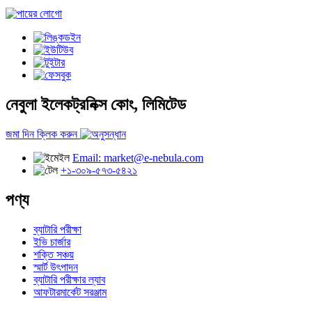
নেবুলা ইলেকট্রনিক্স কোং, লিমিটেড
জমা দিন ক্লিক করুন
Email: market@e-nebula.com
+১-৩০৯-৫৭৩-৫৪২১
পণ্য
ব্যাটারি পরীক্ষা
ইভি চার্জার
শক্তি সঞ্চয়
স্মার্ট উৎপাদন
ব্যাটারি পরীক্ষার ল্যাব
আফটারমার্কেট সরঞ্জাম