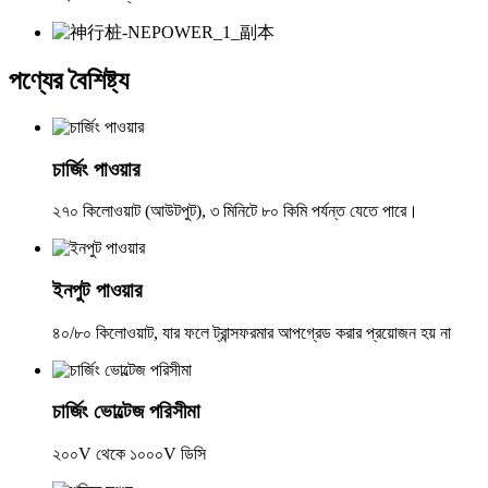
পণ্যের বৈশিষ্ট্য
চার্জিং পাওয়ার
২৭০ কিলোওয়াট (আউটপুট), ৩ মিনিটে ৮০ কিমি পর্যন্ত যেতে পারে।
ইনপুট পাওয়ার
৪০/৮০ কিলোওয়াট, যার ফলে ট্রান্সফরমার আপগ্রেড করার প্রয়োজন হয় না
চার্জিং ভোল্টেজ পরিসীমা
২০০V থেকে ১০০০V ডিসি