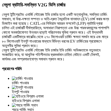
নেবুলা ব্যাটারি-সমন্বিত V2G ডিসি চার্জার
নেবুলা ইন্টিগ্রেটেড এনার্জি স্টোরেজ ইভি চার্জার হলো একটি অত্যাধুনিক, সমন্বিত চার্জিং
সমাধান, যা উচ্চ-দক্ষতা সম্পন্ন ও অতি-দ্রুত বৈদ্যুতিক যানবাহন (EV) চার্জ করার জন্য
ডিজাইন করা হয়েছে। CATL-এর লিথিয়াম আয়রন ফসফেট (LFP) ব্যাটারি দ্বারা
চালিত এই চার্জারটি দীর্ঘস্থায়িত্ব, অসাধারণ নিরাপত্তা এবং উচ্চ পারফরম্যান্সের পাশাপাশি
কোনো অবকাঠামোগত উন্নয়ন ছাড়াই পরিচালনার সুবিধা প্রদান করে। এই উদ্ভাবনী
চার্জারটি একটিমাত্র কানেক্টর থেকে ২৭০ কিলোওয়াট চার্জিং ক্ষমতা সমর্থন করে এবং মাত্র
৮০ কিলোওয়াট ইনপুট পাওয়ারের মাধ্যমে বিভিন্ন ধরনের EV চার্জিংয়ের প্রয়োজনে
অতুলনীয় সুবিধা প্রদান করে।
নেবুলা ইন্টিগ্রেটেড এনার্জি স্টোরেজ ইভি চার্জার ইভি চার্জিং অভিজ্ঞতাকে নতুনভাবে
সংজ্ঞায়িত করে, যা আধুনিক গতিশীলতার ক্রমবর্ধমান চাহিদা মেটাতে একটি টেকসই,
কার্যকর এবং সম্প্রসারণযোগ্য সমাধান প্রদান করে।
প্রয়োগের পরিধি
চার্জিং পাওয়ার
ইনপুট পাওয়ার
হাইওয়ে বিশ্রাম এলাকা
শহুরে পার্কিং স্থান