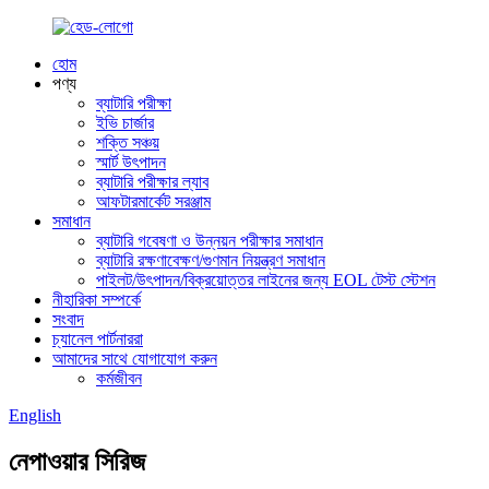
হোম
পণ্য
ব্যাটারি পরীক্ষা
ইভি চার্জার
শক্তি সঞ্চয়
স্মার্ট উৎপাদন
ব্যাটারি পরীক্ষার ল্যাব
আফটারমার্কেট সরঞ্জাম
সমাধান
ব্যাটারি গবেষণা ও উন্নয়ন পরীক্ষার সমাধান
ব্যাটারি রক্ষণাবেক্ষণ/গুণমান নিয়ন্ত্রণ সমাধান
পাইলট/উৎপাদন/বিক্রয়োত্তর লাইনের জন্য EOL টেস্ট স্টেশন
নীহারিকা সম্পর্কে
সংবাদ
চ্যানেল পার্টনাররা
আমাদের সাথে যোগাযোগ করুন
কর্মজীবন
English
নেপাওয়ার সিরিজ