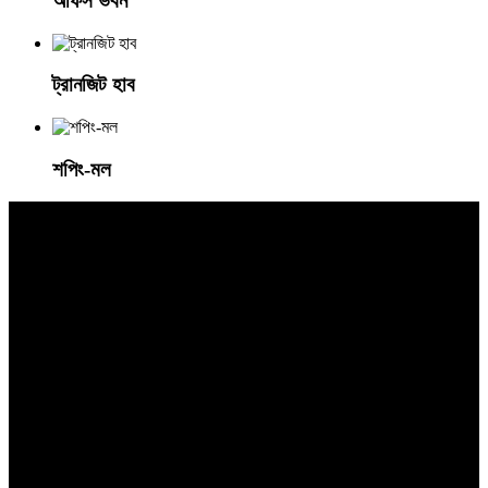
অফিস ভবন
ট্রানজিট হাব
শপিং-মল