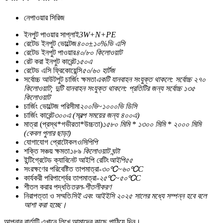
নেপাওয়ার সিরিজ
ইনপুট পাওয়ার সাপ্লাই
3W+N+PE
রেটেড ইনপুট ভোল্টেজ
৪০০±১০%ভি এসি
রেটেড ইনপুট পাওয়ার
৪০/৮০ কিলোওয়াট
রেট করা ইনপুট কারেন্ট
১৫০এ
রেটেড এসি ফ্রিকোয়েন্সি
৫০/৬০ হার্টজ
সর্বোচ্চ আউটপুট চার্জিং ক্ষমতা
একটি যানবাহন সংযুক্ত থাকলে: সর্বোচ্চ ২৭০
কিলোওয়াট; দুটি যানবাহন সংযুক্ত থাকলে: প্রতিটির জন্য সর্বোচ্চ ১৩৫
কিলোওয়াট
চার্জিং ভোল্টেজ পরিসীমা
২০০ভি~১০০০ভি ডিসি
চার্জিং কারেন্ট
৩০০এ (স্বল্প সময়ের জন্য ৪০০এ)
মাত্রা (প্রস্থ*গভীরতা*উচ্চতা)
১৫৮০ মিমি * ১৩০০ মিমি * ২০০০ মিমি
(কেবল পুলার ছাড়া)
যোগাযোগ প্রোটোকল
ওসিপিপি
শক্তি সঞ্চয় ক্ষমতা
১৮৯ কিলোওয়াট ঘন্টা
ইন্টিগ্রেটেড ক্যাবিনেট আইপি রেটিং
আইপি৫৫
সংরক্ষণের পরিবেষ্টিত তাপমাত্রা
-৩০℃~৬০℃C
কার্যকরী পরিপার্শ্বের তাপমাত্রা
-২৫℃~৫০℃C
শীতল করার পদ্ধতি
তরল-শীতলীকরণ
নিরাপত্তা ও সম্মতি
সিই এবং আইইসি ২০২৫ সালের মধ্যে সম্পন্ন হবে বলে
আশা করা হচ্ছে।
আপনার বার্তাটি এখানে লিখে আমাদের কাছে পাঠিয়ে দিন।